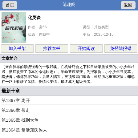
笔趣阁
首页
返回
化灵诀
作者：谢66
类型：其他类型
状态：连载中
更新：2025-12-15
加入书架
推荐本书
开始阅读
免登陆报错
文章简介
（来自异界的顶级强者的一缕残魂，在机缘巧合之下和目睹家族被灭的小小少年相
遇，彻底改变了原本的命运轨迹），年幼遭遇家变，为报家仇，小小少年寻灵草，
猎妖兽，修炼异界功法，后遭人陷害，被顶级宗门追杀，虽然历尽重重艰险，却也
在一路上收获了亲情、爱情和友情，最终成为超级强者。
最新十章
第1367章 离开
第1366章 带走
第1365章 找到大鱼
第1364章 复活郑氏族人