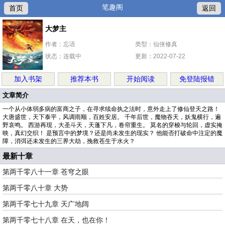
笔趣阁
首页
返回
大梦主
作者：忘语
类型：仙侠修真
状态：连载中
更新：2022-07-22
加入书架
推荐本书
开始阅读
免登陆报错
文章简介
一个从小体弱多病的富商之子，在寻求续命执之法时，意外走上了修仙登天之路！
大唐盛世，天下泰平，风调雨顺，百姓安居。 千年后世，魔物吞天，妖鬼横行，遍
野哀鸣。 西游再现，大圣斗天，天蓬下凡，卷帘重生。 莫名的穿梭与轮回，虚实掩
映，真幻交织！ 是预言中的梦境？还是尚未发生的现实？ 他能否打破命中注定的魔
障，消弭还未发生的三界大劫，挽救苍生于水火？
最新十章
第两千零八十一章 苍穹之眼
第两千零八十章 大势
第两千零七十九章 天广地阔
第两千零七十八章 在天，也在你！