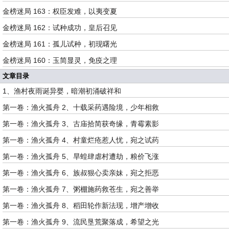
金榜迷局 163：权臣发难，以夷变夏
金榜迷局 162：试种成功，皇后召见
金榜迷局 161：孤儿试种，初现曙光
金榜迷局 160：玉简显灵，免疫之理
文章目录
1、渔村夜雨诞异婴，暗潮初涌破祥和
第一卷：渔火孤舟 2、十载采药遇险境，少年相救
第一卷：渔火孤舟 3、古庙拾简获奇缘，青霉素影
第一卷：渔火孤舟 4、村童烂疮惹人忧，宛之试药
第一卷：渔火孤舟 5、旱蝗肆虐村遭劫，粮价飞涨
第一卷：渔火孤舟 6、族叔狠心卖亲妹，宛之拒恶
第一卷：渔火孤舟 7、粥棚施药救苍生，宛之善举
第一卷：渔火孤舟 8、稻田轮作新法现，增产增收
第一卷：渔火孤舟 9、流民垦荒聚落成，希望之光