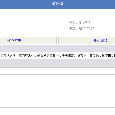
笔趣阁
类型：都市言情
更新：2026-07-23
推荐本书
开始阅读
大周科举兴盛，寒门可入仕，她女扮男装赴考，步步攀高。逃荒途中救疫民，垦荒田，