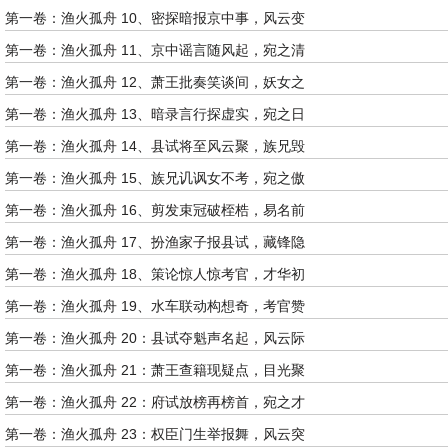
第一卷：渔火孤舟 10、密探暗报京中事，风云变
第一卷：渔火孤舟 11、京中谣言随风起，宛之清
第一卷：渔火孤舟 12、萧王批奏笑谈间，妖女之
第一卷：渔火孤舟 13、暗录言行探虚实，宛之日
第一卷：渔火孤舟 14、县试将至风云聚，族兄毁
第一卷：渔火孤舟 15、族兄讥讽女不考，宛之傲
第一卷：渔火孤舟 16、剪发束冠破桎梏，易名前
第一卷：渔火孤舟 17、扮渔家子报县试，藏锋隐
第一卷：渔火孤舟 18、策论惊人惊考官，才华初
第一卷：渔火孤舟 19、水车联动构想奇，考官赞
第一卷：渔火孤舟 20：县试夺魁声名起，风云际
第一卷：渔火孤舟 21：萧王查籍现疑点，目光聚
第一卷：渔火孤舟 22：府试放榜再榜首，宛之才
第一卷：渔火孤舟 23：权臣门生举报舞，风云突