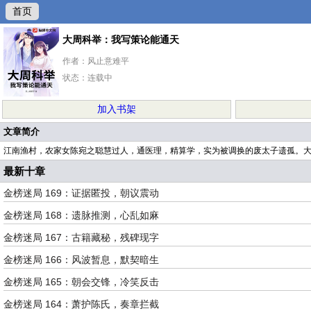
首页
大周科举：我写策论能通天
作者：风止意难平
状态：连载中
加入书架
文章简介
江南渔村，农家女陈宛之聪慧过人，通医理，精算学，实为被调换的废太子遗孤。
最新十章
金榜迷局 169：证据匿投，朝议震动
金榜迷局 168：遗脉推测，心乱如麻
金榜迷局 167：古籍藏秘，残碑现字
金榜迷局 166：风波暂息，默契暗生
金榜迷局 165：朝会交锋，冷笑反击
金榜迷局 164：萧护陈氏，奏章拦截