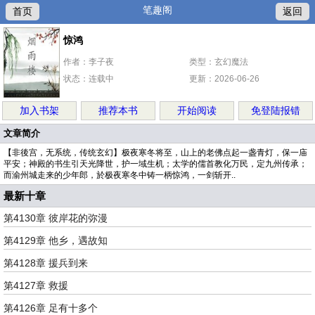
笔趣阁
首页
返回
惊鸿
作者：李子夜
类型：玄幻魔法
状态：连载中
更新：2026-06-26
加入书架
推荐本书
开始阅读
免登陆报错
文章简介
【非後宫，无系统，传统玄幻】极夜寒冬将至，山上的老佛点起一盏青灯，保一庙
平安；神殿的书生引天光降世，护一域生机；太学的儒首教化万民，定九州传承；
而渝州城走来的少年郎，於极夜寒冬中铸一柄惊鸿，一剑斩开..
最新十章
第4130章 彼岸花的弥漫
第4129章 他乡，遇故知
第4128章 援兵到来
第4127章 救援
第4126章 足有十多个