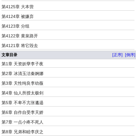
第4125章 大本营
第4124章 被嫌弃
第4123章 分组
第4122章 黄泉路开
第4121章 将它毁去
文章目录
[正序]
[倒序]
第1章 天资妖孽李子夜
第2章 冰清玉洁秦婀娜
第3章 天性纯良李幼薇
第4章 仙人所授太极剑
第5章 不卑不亢张邋遢
第6章 自作自受李天娇
第7章 一点小疼不死人
第8章 兄弟和睦李庆之