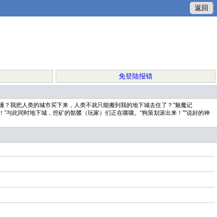
返回
免登陆报错
懂？我把人类的城市买下来，人类不就只能搬到我的地下城去住了？”魅魔记
”与此同时地下城，挖矿的骷髅（玩家）们正在嚷嚷。“狗策划滚出来！”“说好的神