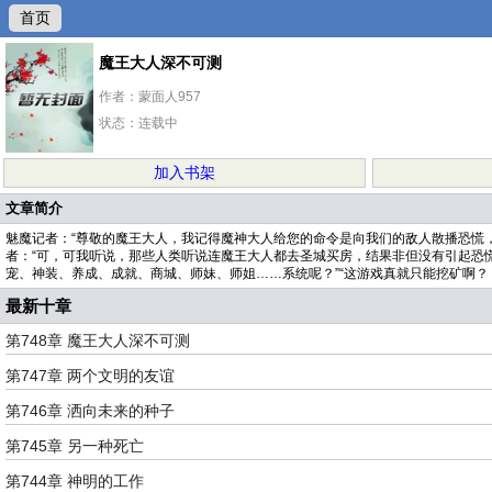
首页
魔王大人深不可测
作者：蒙面人957
状态：连载中
加入书架
文章简介
魅魔记者：“尊敬的魔王大人，我记得魔神大人给您的命令是向我们的敌人散播恐慌
者：“可，可我听说，那些人类听说连魔王大人都去圣城买房，结果非但没有引起恐慌
宠、神装、养成、成就、商城、师妹、师姐……系统呢？”“这游戏真就只能挖矿啊？
最新十章
第748章 魔王大人深不可测
第747章 两个文明的友谊
第746章 洒向未来的种子
第745章 另一种死亡
第744章 神明的工作