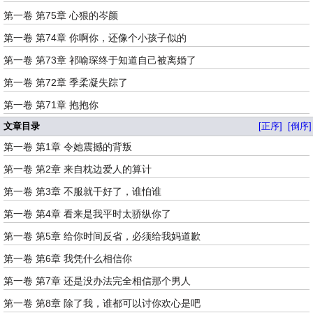
第一卷 第75章 心狠的岑颜
第一卷 第74章 你啊你，还像个小孩子似的
第一卷 第73章 祁喻琛终于知道自己被离婚了
第一卷 第72章 季柔凝失踪了
第一卷 第71章 抱抱你
文章目录
[正序]
[倒序]
第一卷 第1章 令她震撼的背叛
第一卷 第2章 来自枕边爱人的算计
第一卷 第3章 不服就干好了，谁怕谁
第一卷 第4章 看来是我平时太骄纵你了
第一卷 第5章 给你时间反省，必须给我妈道歉
第一卷 第6章 我凭什么相信你
第一卷 第7章 还是没办法完全相信那个男人
第一卷 第8章 除了我，谁都可以讨你欢心是吧