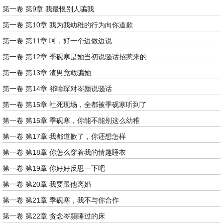
第一卷 第9章 我最恨别人骗我
第一卷 第10章 我为我幼稚的行为向你道歉
第一卷 第11章 呵，好一个边做边说
第一卷 第12章 季砚寒是她当初说骚话招惹来的
第一卷 第13章 渣男竟敢骗她
第一卷 第14章 祁喻琛对岑颜说骚话
第一卷 第15章 社死现场，全都被季砚寒听到了
第一卷 第16章 季砚寒，你能不能别这么幼稚
第一卷 第17章 我都道歉了，你还想怎样
第一卷 第18章 你怎么穿着我的情趣睡衣
第一卷 第19章 你好好反思一下吧
第一卷 第20章 我要跟他离婚
第一卷 第21章 季砚寒，我不与你合作
第一卷 第22章 贪念岑颜睡过的床