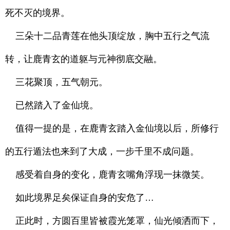
死不灭的境界。
三朵十二品青莲在他头顶绽放，胸中五行之气流
转，让鹿青玄的道躯与元神彻底交融。
三花聚顶，五气朝元。
已然踏入了金仙境。
值得一提的是，在鹿青玄踏入金仙境以后，所修行
的五行遁法也来到了大成，一步千里不成问题。
感受着自身的变化，鹿青玄嘴角浮现一抹微笑。
如此境界足矣保证自身的安危了…
正此时，方圆百里皆被霞光笼罩，仙光倾洒而下，