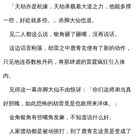
「天劫亦是机缘，天劫承载着大道之力，他能多撑
一些，好处就多些。」赤脚大仙也道。
见二人都这么说，银角砸了砸嘴，没再说话。
这边话音刚落，劫雷之中鹿青玄便有了新的动作，
只见他连吞数枚丹药，将那肆虐的雷霆疯狂引入体
内。
见得这一幕赤脚大仙不由惊讶：「你们这师弟当真
好胆魄，如此恐怖的劫雷竟是也敢用来淬体。」
金角银角有些嘴角发麻，不知道说什么好。
人家渡劫都是被动挨打，到了鹿青玄这竟是变成了