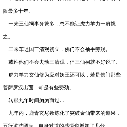
限最多十年。
一来三仙祠事务繁多，总不能让虎力羊力一肩挑
之。
二来车迟国三清观初立，佛门不会袖手旁观。
或许他们不会去动三清观，但三仙祠就不好说了。
虎力羊力玄仙修为应对妖王还可以，若是佛门那些
菩萨罗汉出面，却是有些费劲。
转眼九年时间匆匆而过…
九年内，鹿青玄尽数炼化了突破金仙带来的道果，
五行遁法圆满，自身对道的感悟也增加了几分…