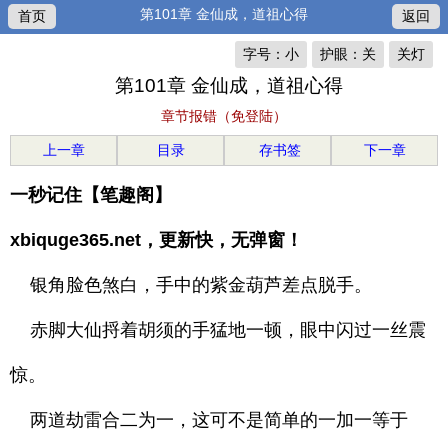
第101章 金仙成，道祖心得
首页
返回
字号：小
护眼：关
关灯
第101章 金仙成，道祖心得
章节报错（免登陆）
上一章
目录
存书签
下一章
一秒记住【笔趣阁】
xbiquge365.net，更新快，无弹窗！
银角脸色煞白，手中的紫金葫芦差点脱手。
赤脚大仙捋着胡须的手猛地一顿，眼中闪过一丝震
惊。
两道劫雷合二为一，这可不是简单的一加一等于