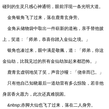
碰到的生灵只感心神通明，眼前浮现一条光明大道。
金角银角飞了过来，落在鹿青玄身旁。
金角从储物袋中取出一件崭新的道袍，亲手替他披
上，笑道：「师弟，恭喜你踏入金仙之境。」
银角也凑过来，眼中满是敬佩，道：「师弟，你这
金仙劫，比我见过的所有金仙劫加起来都恐怖。」
鹿青玄虚弱地笑了笑，声音沙哑：「侥幸而已。」
只有他自己知晓最后一道劫雷有多么惊险，若非他
身居香火愿力，此次还真难脱困。
&nbsp;赤脚大仙也飞了过来，落在二人身旁。