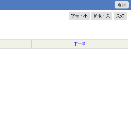
返回
字号：小
护眼：关
关灯
下一章