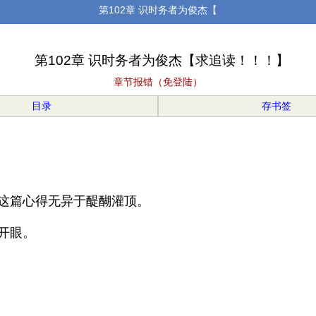
第102章 识时务者为俊杰【
第102章 识时务者为俊杰【求追读！！！】
章节报错（免登陆）
目录
存书签
这篇心得无异于醍醐灌顶。
开眼。