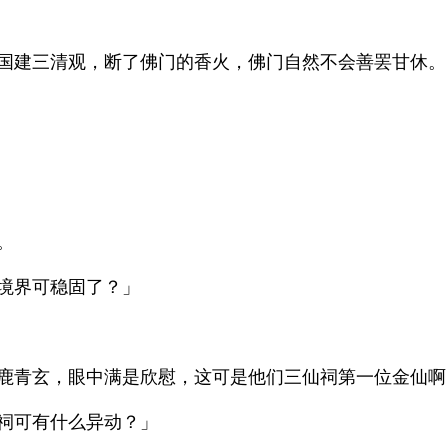
国建三清观，断了佛门的香火，佛门自然不会善罢甘休。
。
境界可稳固了？」
鹿青玄，眼中满是欣慰，这可是他们三仙祠第一位金仙啊
祠可有什么异动？」