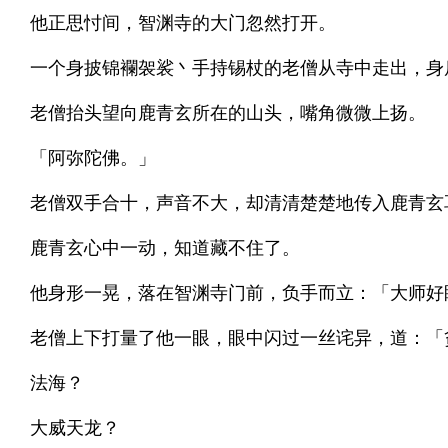
他正思忖间，智渊寺的大门忽然打开。
一个身披锦襴袈裟丶手持锡杖的老僧从寺中走出，身
老僧抬头望向鹿青玄所在的山头，嘴角微微上扬。
「阿弥陀佛。」
老僧双手合十，声音不大，却清清楚楚地传入鹿青玄
鹿青玄心中一动，知道藏不住了。
他身形一晃，落在智渊寺门前，负手而立：「大师好
老僧上下打量了他一眼，眼中闪过一丝诧异，道：「
法海？
大威天龙？