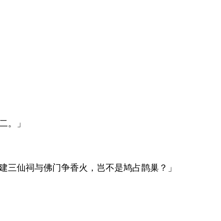
二。」
建三仙祠与佛门争香火，岂不是鸠占鹊巢？」