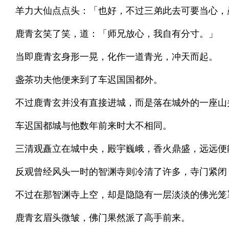
羊力大仙点点头：「也好，不过三弟此去可要当心，
鹿青玄笑了笑，道：「师兄放心，我自有分寸。」
当即鹿青玄身形一晃，化作一道青光，冲天而起。
盏茶功夫他便来到了车迟国国都外。
不过鹿青玄并没有直接进城，而是落在城外的一座山
车迟国都城与他数年前来时大不相同。
三清观矗立在城中央，殿宇巍峨，香火鼎盛，远远便
反观曾经风头一时的智渊寺则冷清了许多，寺门紧闭
不过在那智渊寺上空，却是隐隐有一层淡淡的佛光笼
鹿青玄眉头微皱，佛门果然派了高手前来。