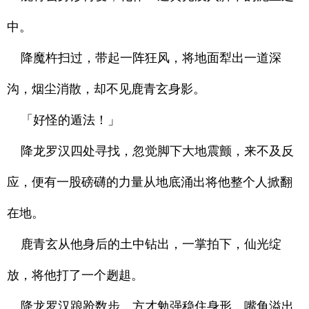
中。
降魔杵扫过，带起一阵狂风，将地面犁出一道深
沟，烟尘消散，却不见鹿青玄身影。
「好怪的遁法！」
降龙罗汉四处寻找，忽觉脚下大地震颤，来不及反
应，便有一股磅礴的力量从地底涌出将他整个人掀翻
在地。
鹿青玄从他身后的土中钻出，一掌拍下，仙光绽
放，将他打了一个趔趄。
降龙罗汉踉跄数步，方才勉强稳住身形，嘴角溢出