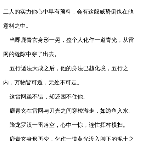
二人的实力他心中早有预料，会有这般威势倒也在他
意料之中。
当即鹿青玄身形一晃，整个人化作一道青光，从雷
网的缝隙中穿了出去。
五行遁法大成之后，他的身法已趋化境，五行之
内，万物皆可遁，无处不可走。
这雷网虽不错，却还困不住他。
鹿青玄在雷网与刀光之间穿梭游走，如游鱼入水。
降龙罗汉一雷落空，心中一惊，连忙挥杵横扫。
鹿青玄身形再变，化作一道黄光没入脚下的泥土之