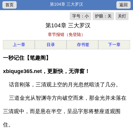
第104章 三大罗汉
首页
返回
字号：小
护眼：关
关灯
第104章 三大罗汉
章节报错（免登陆）
上一章
目录
存书签
下一章
一秒记住【笔趣阁】
xbiquge365.net，更新快，无弹窗！
话音刚落，三清观上空的月光忽然暗淡了几分。
三道金光从智渊寺方向破空而来，那金光并未落在
三清观中，而是悬在半空，呈品字形将整座道观围
住。