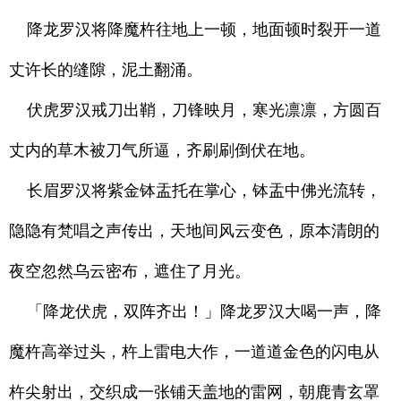
降龙罗汉将降魔杵往地上一顿，地面顿时裂开一道
丈许长的缝隙，泥土翻涌。
伏虎罗汉戒刀出鞘，刀锋映月，寒光凛凛，方圆百
丈内的草木被刀气所逼，齐刷刷倒伏在地。
长眉罗汉将紫金钵盂托在掌心，钵盂中佛光流转，
隐隐有梵唱之声传出，天地间风云变色，原本清朗的
夜空忽然乌云密布，遮住了月光。
「降龙伏虎，双阵齐出！」降龙罗汉大喝一声，降
魔杵高举过头，杵上雷电大作，一道道金色的闪电从
杵尖射出，交织成一张铺天盖地的雷网，朝鹿青玄罩