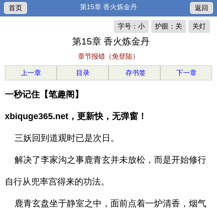
第15章 香火炼金丹
首页
返回
字号：小
护眼：关
关灯
第15章 香火炼金丹
章节报错（免登陆）
上一章
目录
存书签
下一章
一秒记住【笔趣阁】
xbiquge365.net，更新快，无弹窗！
三妖回到道观时已是次日。
解决了李家沟之事鹿青玄并未放松，而是开始修行
自行从兜率宫得来的功法。
鹿青玄盘坐于静室之中，面前点着一炉清香，烟气