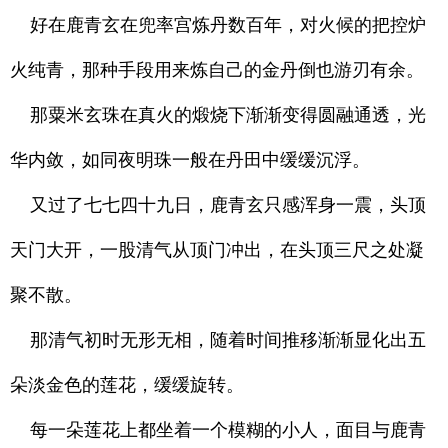
好在鹿青玄在兜率宫炼丹数百年，对火候的把控炉
火纯青，那种手段用来炼自己的金丹倒也游刃有余。
那粟米玄珠在真火的煅烧下渐渐变得圆融通透，光
华内敛，如同夜明珠一般在丹田中缓缓沉浮。
又过了七七四十九日，鹿青玄只感浑身一震，头顶
天门大开，一股清气从顶门冲出，在头顶三尺之处凝
聚不散。
那清气初时无形无相，随着时间推移渐渐显化出五
朵淡金色的莲花，缓缓旋转。
每一朵莲花上都坐着一个模糊的小人，面目与鹿青