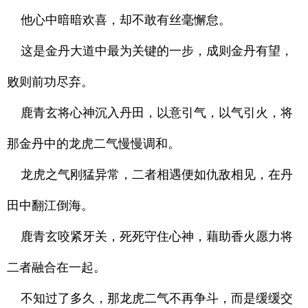
他心中暗暗欢喜，却不敢有丝毫懈怠。
这是金丹大道中最为关键的一步，成则金丹有望，
败则前功尽弃。
鹿青玄将心神沉入丹田，以意引气，以气引火，将
那金丹中的龙虎二气慢慢调和。
龙虎之气刚猛异常，二者相遇便如仇敌相见，在丹
田中翻江倒海。
鹿青玄咬紧牙关，死死守住心神，藉助香火愿力将
二者融合在一起。
不知过了多久，那龙虎二气不再争斗，而是缓缓交