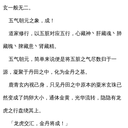
玄一般无二。
五气朝元之象，成！
道家修行，以五脏对应五行，心藏神丶肝藏魂丶肺
藏魄丶脾藏意丶肾藏精。
五气朝元，简单来说便是将五脏之气尽数归于一
源，凝聚于丹田之中，化为金丹之基。
鹿青玄内视己身，只见丹田之中原本的粟米玄珠已
然变成了鸽卵大小，通体金黄，光华流转，隐隐有龙
虎之行盘绕其上。
「龙虎交汇，金丹将成！」