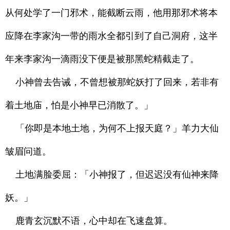
从何处学了一门邪术，能截断云雨，他用那邪术将本
应降在李家沟一带的雨水全都引到了自己洞府，这半
年来李家沟一滴雨没下便是被那黑蛇精截走了。
小神曾去告诫，不曾想被那蛇妖打了回来，若非有
着土地庙，怕是小神早已消散了。」
「你即是本地土地，为何不上报天庭？」羊力大仙
皱眉问道。
土地满脸委屈：「小神报了，但迟迟没有仙神来降
妖。」
鹿青玄沉默不语，心中却在飞速盘算。