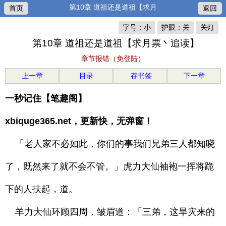
第10章 道祖还是道祖【求月
首页
返回
字号：小
护眼：关
关灯
第10章 道祖还是道祖【求月票丶追读】
章节报错（免登陆）
上一章
目录
存书签
下一章
一秒记住【笔趣阁】
xbiquge365.net，更新快，无弹窗！
「老人家不必如此，你们的事我们兄弟三人都知晓
了，既然来了就不会不管。」虎力大仙袖袍一挥将跪
下的人扶起，道。
羊力大仙环顾四周，皱眉道：「三弟，这旱灾来的