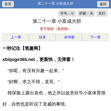
第二十一章 小富成大胆
首页
返回
字号：小
护眼：关
关灯
第二十一章 小富成大胆
章节报错（免登陆）
上一章
目录
存书签
下一章
一秒记住【笔趣阁】
xbiquge365.net，更新快，无弹窗！
“你呢，有没有兴趣一起来。”
“好啊，求之不得，龙哥。”
韩琛脸上露出喜色，他之所以故意吹牛小富体育很
好，自然也是听说了龙威的事情。