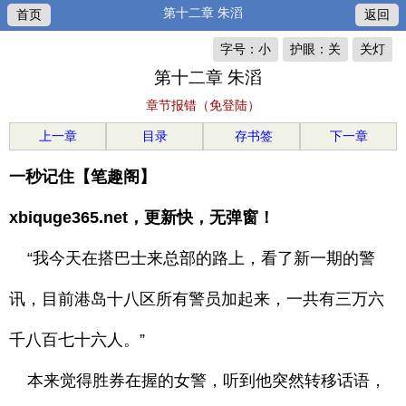
第十二章 朱滔
首页
返回
字号：小
护眼：关
关灯
第十二章 朱滔
章节报错（免登陆）
上一章
目录
存书签
下一章
一秒记住【笔趣阁】
xbiquge365.net，更新快，无弹窗！
“我今天在搭巴士来总部的路上，看了新一期的警
讯，目前港岛十八区所有警员加起来，一共有三万六
千八百七十六人。”
本来觉得胜券在握的女警，听到他突然转移话语，