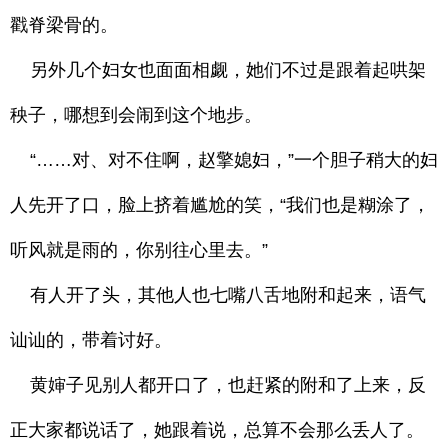
戳脊梁骨的。
另外几个妇女也面面相觑，她们不过是跟着起哄架
秧子，哪想到会闹到这个地步。
“……对、对不住啊，赵擎媳妇，”一个胆子稍大的妇
人先开了口，脸上挤着尴尬的笑，“我们也是糊涂了，
听风就是雨的，你别往心里去。”
有人开了头，其他人也七嘴八舌地附和起来，语气
讪讪的，带着讨好。
黄婶子见别人都开口了，也赶紧的附和了上来，反
正大家都说话了，她跟着说，总算不会那么丢人了。