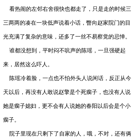
看热闹的左邻右舍很快也都走了，只是走的时候三
三两两的凑在一块低声说着小话，瞥向赵家院门的目
光充满了复杂的意味，还多了一丝不易察觉的忌惮。
谁都没想到，平时闷不吭声的陈瑶，一旦强硬起
来，居然这么吓人。
陈瑶冷着脸，一点也不怕外头人说闲话，反正从今
天以后，再没有人敢说赵擎是个死瘸子，也没有人说
她是瘸子媳妇，更不会有人说她的春阳以后会是个小
瘸子。
院子里现在只剩下了自家的人，哦，不对，还有俩