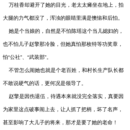
万桂香却避开了她的目光，老太太瘫坐在地上，拍
大腿的力气都没了，浑浊的眼睛里满是懊恼和后怕。
她是个当娘的，自然是不怕陈瑶这个当儿媳妇的，
也不怕儿子赵擎那冷脸，但她真怕那枚特等功奖章，
怕“公社”、“武装部”。
不管怎么闹她也就是个老百姓，和村长生产队长都
不敢说硬气的话，更何况是领导了。
赵擎是因伤退伍，待遇本来就没完全落实，真要因
为家里这点破事闹上去，让人抓了把柄，坏了名声，
甚至影响了大儿子的将来，那才是要了她的老命！