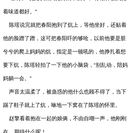
着味道都好。”
陈瑶说完就把春阳抱到了炕上，等他坐好，还贴着
他的脸蹭了蹭，这可把春阳吓的够呛，以前他要是脏
兮兮的爬上妈妈的炕，指定是一顿吼的，他挣扎着想
要下炕，陈瑶轻拍了一下他的小脑袋，“别乱动，陪妈
妈躺一会。”
声音太温柔了，被蛊惑的他什么也顾不得了，当下
踢了鞋子就上了炕，咻地一下窝在了陈瑶的怀里。
赵擎看着抱在一起的娘俩，不由自嘲一声，他刚刚
在....期待什么呢！