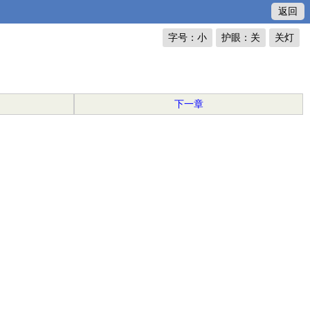
返回
字号：小
护眼：关
关灯
下一章