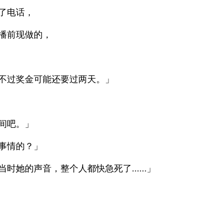
了电话，
播前现做的，
不过奖金可能还要过两天。」
间吧。」
事情的？」
的声音，整个人都快急死了......」