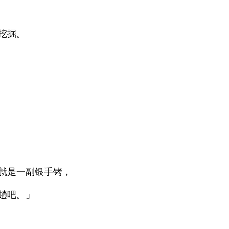
挖掘。
就是一副银手铐，
趟吧。」