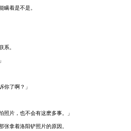
能瞒着是不是。
联系。
」
诉你了啊？」
拍照片，也不会有这麽多事。」
那张拿着洛阳铲照片的原因。