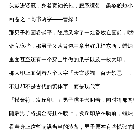
头戴进贤冠，身着宽袖长袍，腰系绶带，虽姿貌短小
画卷之上高书两字——曹操！
那男子将画卷铺平，随后又拿了一炷香放在画前，嘴
做完这些，那男子又从背包中拿出好几样东西，蜡烛，黑驴
里面甚至还有一个穿山甲做的爪子以及一枚大印，
那大印上面刻着八个大字「天官赐福，百无禁忌」，
不过却不是古代的繁体字，而是现代字。
「摸金符，发丘印。」男子嘴里念叨着，同时将那两
随后男子将摸金符挂在腰上，发丘印放在胸前，蜡烛
看着身上这些满满当当的装备，男子原本有些慌张的