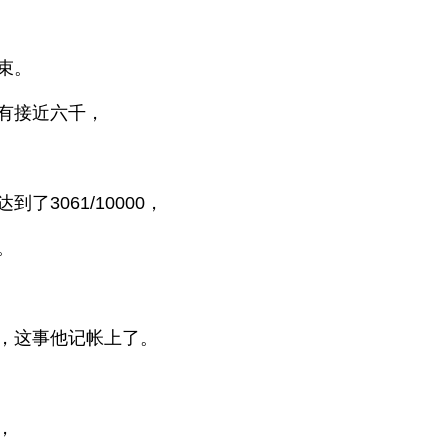
束。
有接近六千，
3061/10000，
。
，这事他记帐上了。
，