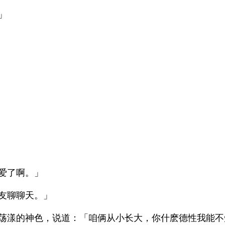
」
爱了啊。」
友聊聊天。」
荡漾的神色，说道：「咱俩从小长大，你什麽德性我能不